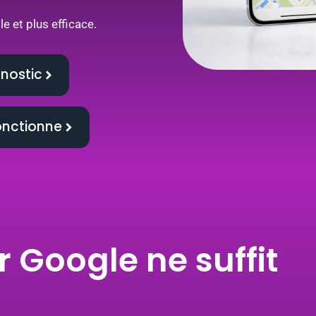
le et plus efficace.
nostic
onctionne
r Google ne suffit